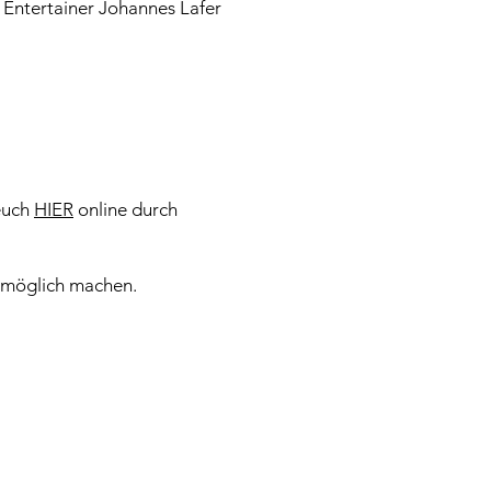
n Entertainer Johannes Lafer
 euch
HIER
online durch
t möglich machen.